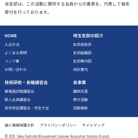
当支部は、この活動に賛同する会員からの善意を、代表して毎年
寄付を行っております。
HOME
埼玉支部の紹介
入会方法
支部長挨拶
よくある質問
支部組織図
リンク集
支部案内図
お問い合わせ
地区案内
技術研修・各種講習会
各事業
継電器試験講習会
講師派遣
新入会員講習会
寄付活動
技術安全講習会・安全大会
活動報告
個人情報保護方針
プライバシーポリシー
サイトマップ
©
2026 Tokyo Electricity Management Engineer Association Saitama Branch.