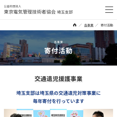
公益社団法人
東京電気管理技術者協会
埼玉支部
各事業
寄付活動
各事業
寄付活動
交通遺児援護事業
埼玉支部は
埼玉県の交通遺児対策事業に
毎年寄付を行っています