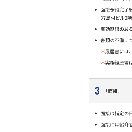
面接予約完了後
37島村ビル2
有効期限のあ
書類の不備に
＊
履歴書には
＊
実務経歴書
3
「面接」
面接は指定の
面接には紹介