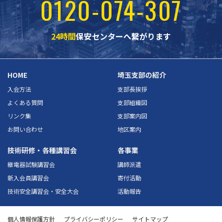
0120-074-307
24時間
保安センターへ繋がります
HOME
埼玉支部の紹介
入会方法
支部長挨拶
よくある質問
支部組織図
リンク集
支部案内図
お問い合わせ
地区案内
技術研修・各種講習会
各事業
継電器試験講習会
講師派遣
新入会員講習会
寄付活動
技術安全講習会・安全大会
活動報告
個人情報保護方針
プライバシーポリシー
サイトマップ