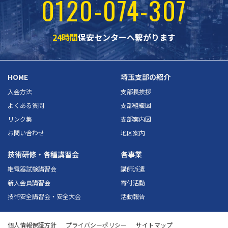
0120-074-307
24時間
保安センターへ繋がります
HOME
埼玉支部の紹介
入会方法
支部長挨拶
よくある質問
支部組織図
リンク集
支部案内図
お問い合わせ
地区案内
技術研修・各種講習会
各事業
継電器試験講習会
講師派遣
新入会員講習会
寄付活動
技術安全講習会・安全大会
活動報告
個人情報保護方針
プライバシーポリシー
サイトマップ